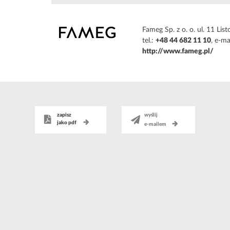
Fameg Sp. z o. o. ul. 11 L
tel.:
+48 44 682 11 10
, e-ma
http://www.fameg.pl/
zapisz
wyślij
jako pdf
e-mailem