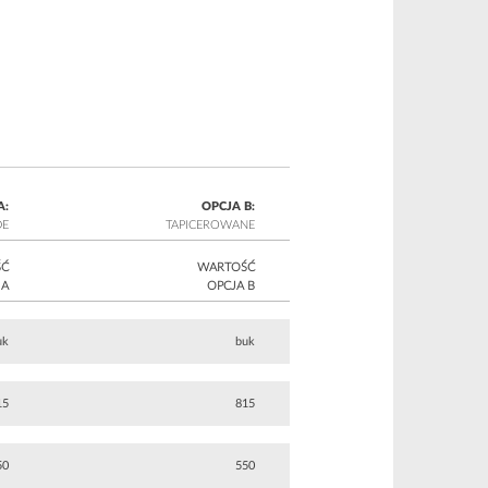
A:
OPCJA B:
DE
TAPICEROWANE
ŚĆ
WARTOŚĆ
 A
OPCJA B
uk
buk
15
815
50
550