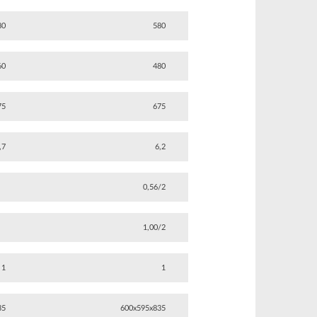
80
580
60
480
75
675
,7
6,2
0,56/2
1,00/2
1
1
35
600x595x835