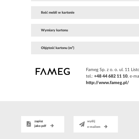
Ilość mebli w kartonie
Wymiary kartonu
Objętość kartonu (m³)
Fameg Sp. z o. o. ul. 11 L
tel.:
+48 44 682 11 10
, e-ma
http://www.fameg.pl/
zapisz
wyślij
jako pdf
e-mailem