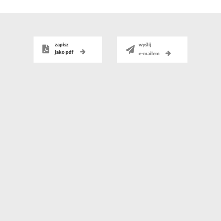
zapisz
wyślij
jako pdf
e-mailem