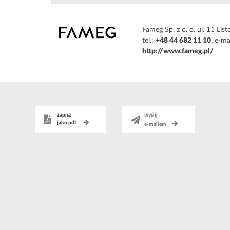
Fameg Sp. z o. o. ul. 11 L
tel.:
+48 44 682 11 10
, e-ma
http://www.fameg.pl/
zapisz
wyślij
jako pdf
e-mailem