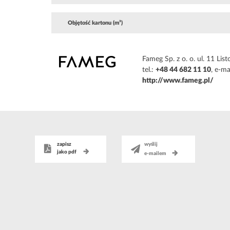
Objętość kartonu (m³)
Fameg Sp. z o. o. ul. 11 L
tel.:
+48 44 682 11 10
, e-ma
http://www.fameg.pl/
zapisz
wyślij
jako pdf
e-mailem