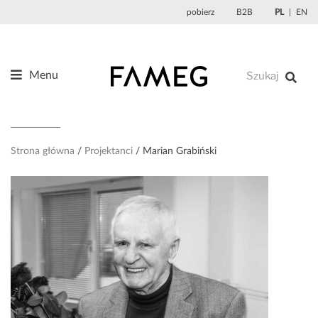
Przejdź
pobierz
B2B
PL
EN
do
treści
Menu
Produkty
O nas
Projektanci
Strona główna
Projektanci
Marian Grabiński
Referencje
Aktualności
Kontakt
Sklep