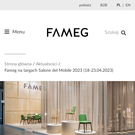
Przejdź
pobierz
B2B
PL
EN
do
treści
Menu
Produkty
O nas
Projektanci
Strona główna
Aktualności
Fameg na targach Salone del Mobile 2023 (18-23.04.2023)
Referencje
Aktualności
Kontakt