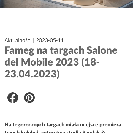
Opublikowane
Aktualności
|
2023-05-11
Fameg na targach Salone
w
del Mobile 2023 (18-
23.04.2023)
Facebook
Pinterest
Na tegorocznych targach miała miejsce premiera
trzech kolekcji autorstwa studia Pawlak &