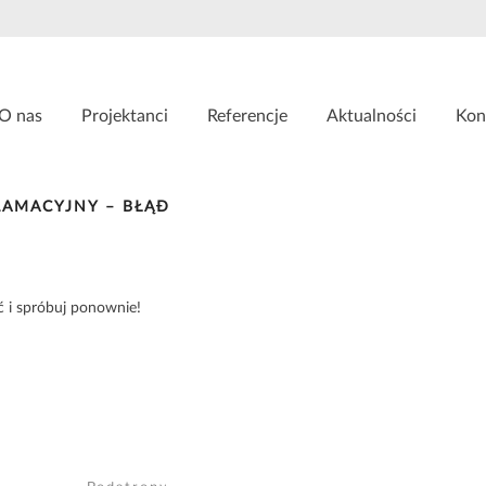
O nas
Projektanci
Referencje
Aktualności
Kon
LAMACYJNY – BŁĄÐ
ć i spróbuj ponownie!