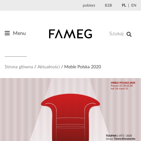
Przejdź
pobierz
B2B
PL
EN
do
treści
Menu
Produkty
O nas
Projektanci
Strona główna
Aktualności
Meble Polska 2020
Referencje
Aktualności
Kontakt