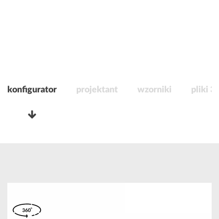
konfigurator
projektant
wzorniki
pliki 3