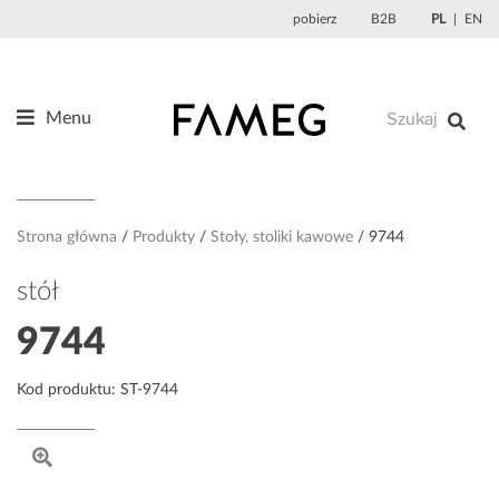
Przejdź
pobierz
B2B
PL
EN
do
treści
Menu
Produkty
O nas
Projektanci
Strona główna
Produkty
Stoły, stoliki kawowe
9744
Referencje
stół
Aktualności
9744
Kontakt
Kod produktu: ST-9744
Sklep