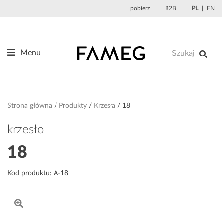
Przejdź
pobierz
B2B
PL
EN
do
treści
Menu
Produkty
O nas
Projektanci
Strona główna
Produkty
Krzesła
18
Referencje
krzesło
Aktualności
18
Kontakt
Kod produktu: A-18
Sklep