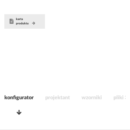
karta
produktu
konfigurator
projektant
wzorniki
pliki 3