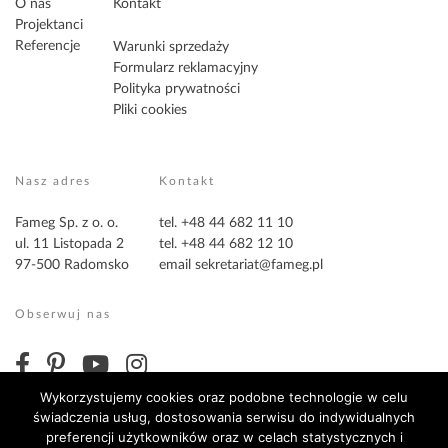
O nas
Kontakt
Projektanci
Referencje
Warunki sprzedaży
Formularz reklamacyjny
Polityka prywatności
Pliki cookies
Nasz adres
Kontakt
Fameg Sp. z o. o.
tel. +48 44 682 11 10
ul. 11 Listopada 2
tel. +48 44 682 12 10
97-500 Radomsko
email
sekretariat@fameg.pl
Obserwuj nas
Wykorzystujemy cookies oraz podobne technologie w celu
świadczenia usług, dostosowania serwisu do indywidualnych
preferencji użytkowników oraz w celach statystycznych i