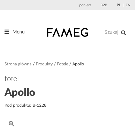
Przejdź
pobierz
B2B
PL
EN
do
treści
Menu
Produkty
O nas
Projektanci
Strona główna
Produkty
Fotele
Apollo
Referencje
fotel
Aktualności
Apollo
Kontakt
Kod produktu: B-1228
Sklep