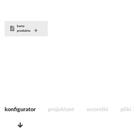
karta
produktu
konfigurator
projektant
wzorniki
pliki 3