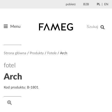
Przejdź
pobierz
B2B
PL
EN
do
treści
Menu
Produkty
O nas
Projektanci
Strona główna
Produkty
Fotele
Arch
Referencje
fotel
Aktualności
Arch
Kontakt
Kod produktu: B-1801
Sklep