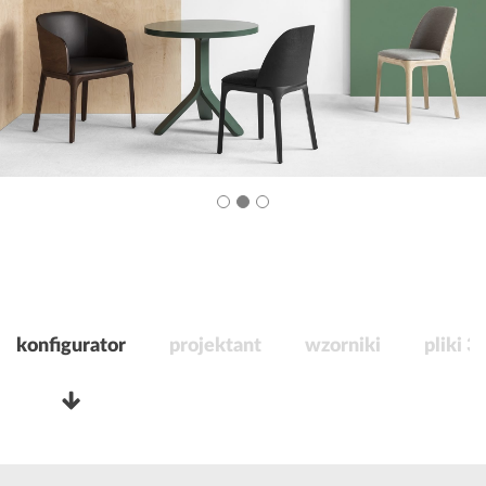
konfigurator
projektant
wzorniki
pliki 3