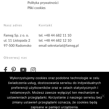
Polityka prywatności
Pliki cookies
Nasz adres
Kontakt
Fameg Sp. z o. o.
tel. +48 44 682 11 10
ul. 11 Listopada 2
tel. +48 44 682 12 10
97-500 Radomsko
email
sekretariat@fameg.pl
Obserwuj nas
Wykorzystujemy cookies oraz podobne technologie w celu
świadczenia usług, dostosowania serwisu do indywidualnych
preferencji użytkowników oraz w celach statystycznych i
reklamowych. Możesz zawsze wyłączyć ten mechanizm w
ustawieniach przeglądarki. Korzystanie z naszego serwisu bez
zmiany ustawień przeglądarki oznacza, że cookies będą
Copyright ©2026 Fameg. Wszystkie prawa zastrzeżone
zapisane w pamięci urządzenia.