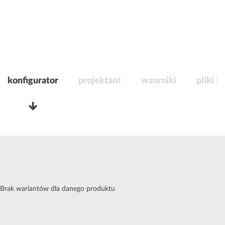
konfigurator
projektant
wzorniki
pliki 3
Brak wariantów dla danego produktu