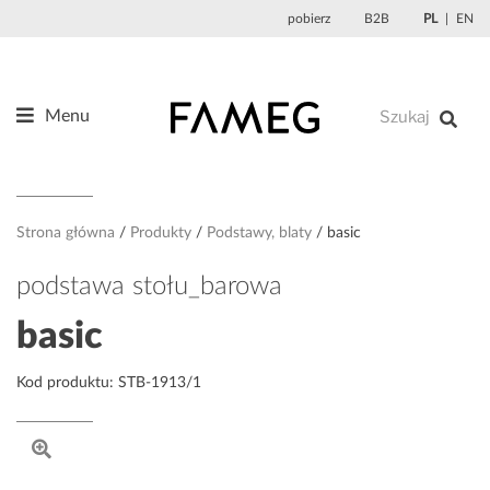
Przejdź
pobierz
B2B
PL
EN
do
treści
Menu
Produkty
O nas
Projektanci
Strona główna
Produkty
Podstawy, blaty
basic
Referencje
podstawa stołu_barowa
Aktualności
basic
Kontakt
Kod produktu: STB-1913/1
Sklep