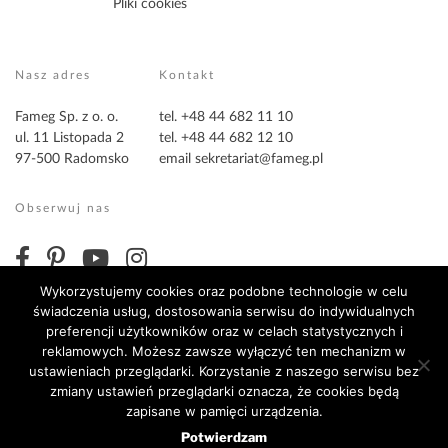
Pliki cookies
Nasz adres
Kontakt
Fameg Sp. z o. o.
tel. +48 44 682 11 10
ul. 11 Listopada 2
tel. +48 44 682 12 10
97-500 Radomsko
email
sekretariat@fameg.pl
Obserwuj nas
Wykorzystujemy cookies oraz podobne technologie w celu
świadczenia usług, dostosowania serwisu do indywidualnych
preferencji użytkowników oraz w celach statystycznych i
reklamowych. Możesz zawsze wyłączyć ten mechanizm w
ustawieniach przeglądarki. Korzystanie z naszego serwisu bez
zmiany ustawień przeglądarki oznacza, że cookies będą
Copyright ©2026 Fameg. Wszystkie prawa zastrzeżone
zapisane w pamięci urządzenia.
Potwierdzam