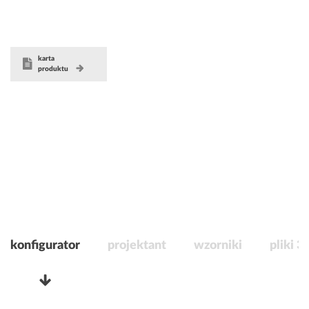
karta
produktu
konfigurator
projektant
wzorniki
pliki 3