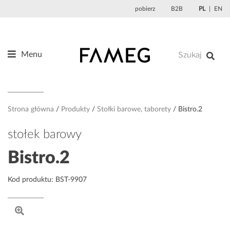
Przejdź
pobierz
B2B
PL
EN
do
treści
Menu
Produkty
O nas
Projektanci
Strona główna
Produkty
Stołki barowe, taborety
Bistro.2
Referencje
stołek barowy
Aktualności
Bistro.2
Kontakt
Kod produktu: BST-9907
Sklep