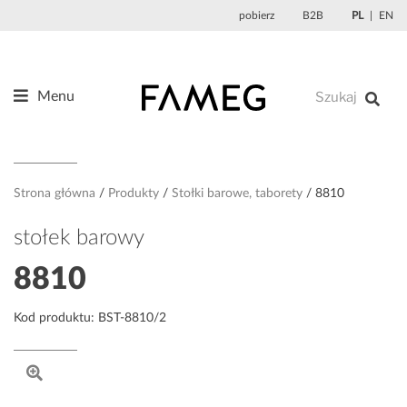
Przejdź
pobierz
B2B
PL
EN
do
treści
Menu
Produkty
O nas
Projektanci
Strona główna
Produkty
Stołki barowe, taborety
8810
Referencje
stołek barowy
Aktualności
8810
Kontakt
Kod produktu: BST-8810/2
Sklep