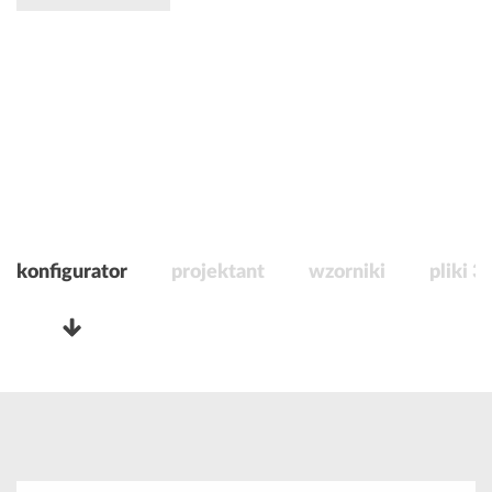
konfigurator
projektant
wzorniki
pliki 3