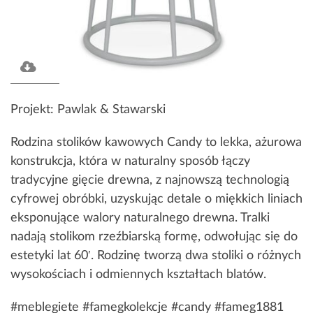
Projekt: Pawlak & Stawarski
Rodzina stolików kawowych Candy to lekka, ażurowa
konstrukcja, która w naturalny sposób łączy
tradycyjne gięcie drewna, z najnowszą technologią
cyfrowej obróbki, uzyskując detale o miękkich liniach
eksponujące walory naturalnego drewna. Tralki
nadają stolikom rzeźbiarską formę, odwołując się do
estetyki lat 60′. Rodzinę tworzą dwa stoliki o różnych
wysokościach i odmiennych kształtach blatów.
#meblegiete #famegkolekcje #candy #fameg1881