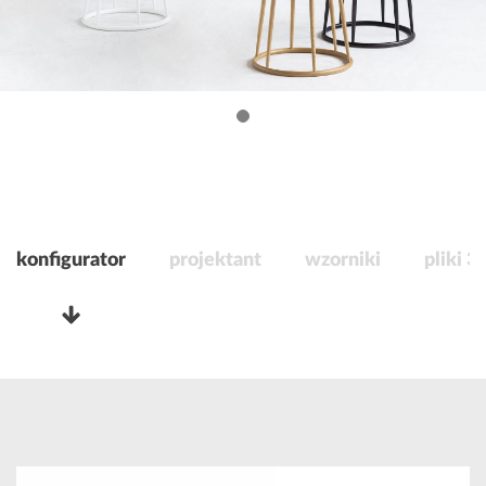
konfigurator
projektant
wzorniki
pliki 3