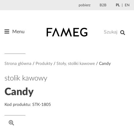
Przejdź
pobierz
B2B
PL
EN
do
treści
Menu
Produkty
O nas
Projektanci
Strona główna
Produkty
Stoły, stoliki kawowe
Candy
Referencje
stolik kawowy
Aktualności
Candy
Kontakt
Kod produktu: STK-1805
Sklep