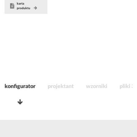
karta
produktu
konfigurator
projektant
wzorniki
pliki 3