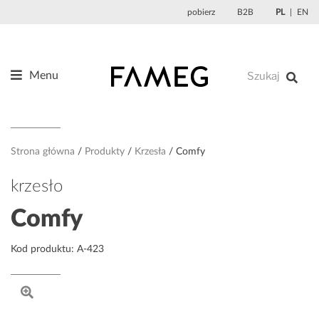
Przejdź
pobierz
B2B
PL
EN
do
treści
Menu
Produkty
O nas
Projektanci
Strona główna
Produkty
Krzesła
Comfy
Referencje
krzesło
Aktualności
Comfy
Kontakt
Kod produktu: A-423
Sklep