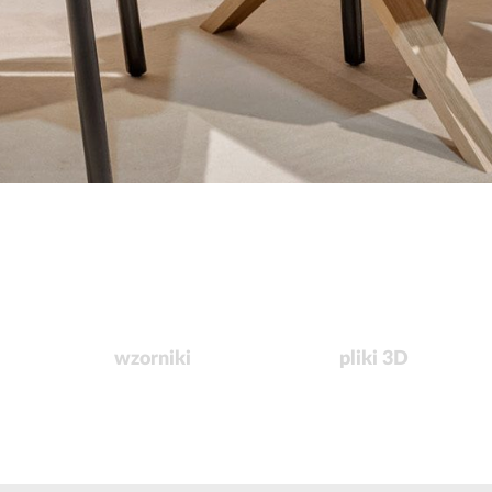
wzorniki
pliki 3D