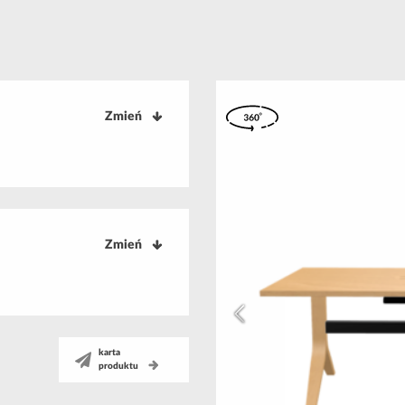
Zmień
Zmień
karta
produktu