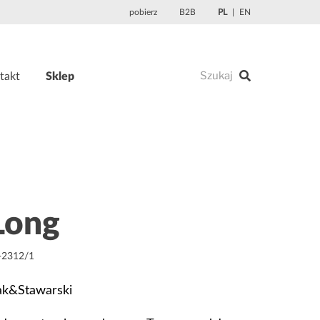
pobierz
B2B
PL
EN
takt
Sklep
Long
-2312/1
ak&Stawarski