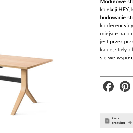
Modułowe sto
kolekcji HEY,
budowanie sto
konferencyjny
miejsce na um
jest przez pr
kable, stoły 
się we współ
Faceboo
karta
produktu