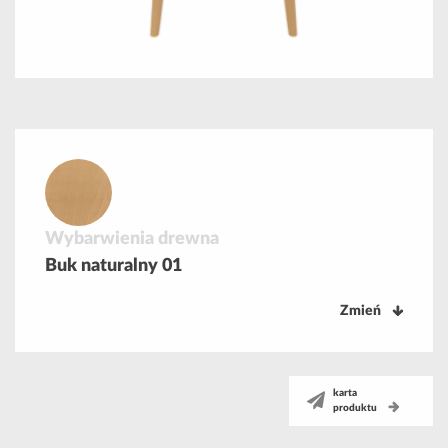
Wybarwienia drewna
Buk naturalny 01
Zmień
karta
produktu