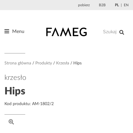
Przejdź
pobierz
B2B
PL
EN
do
treści
Menu
Produkty
O nas
Projektanci
Strona główna
Produkty
Krzesła
Hips
Referencje
krzesło
Aktualności
Hips
Kontakt
Kod produktu: AM-1802/2
Sklep