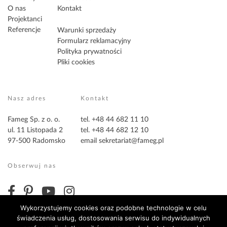
O nas
Kontakt
Projektanci
Referencje
Warunki sprzedaży
Formularz reklamacyjny
Polityka prywatności
Pliki cookies
Nasz adres
Kontakt
Fameg Sp. z o. o.
tel. +48 44 682 11 10
ul. 11 Listopada 2
tel. +48 44 682 12 10
97-500 Radomsko
email
sekretariat@fameg.pl
Obserwuj nas
Wykorzystujemy cookies oraz podobne technologie w celu
świadczenia usług, dostosowania serwisu do indywidualnych