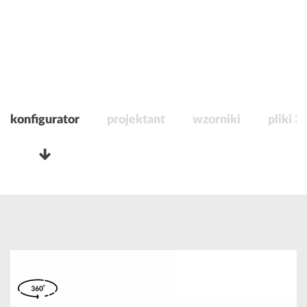
konfigurator
projektant
wzorniki
pliki 3