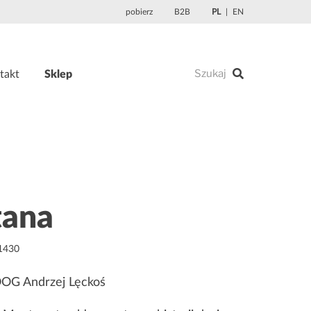
pobierz
B2B
PL
EN
takt
Sklep
ana
-1430
OOG Andrzej Lęckoś