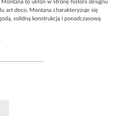
 Montana to ukłon w stronę historii designu
lu art deco. Montana charakteryzuje się
odą, solidną konstrukcją i ponadczasową
y
k
Pinterest