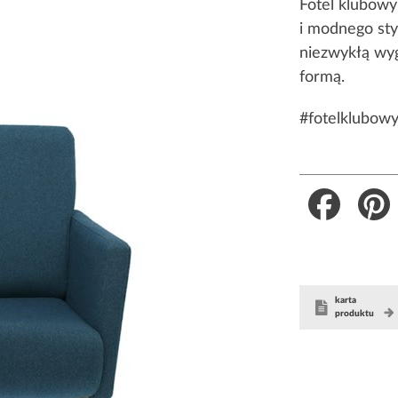
Fotel klubowy
i modnego sty
niezwykłą wyg
formą.
#fotelklubow
Faceboo
karta
produktu