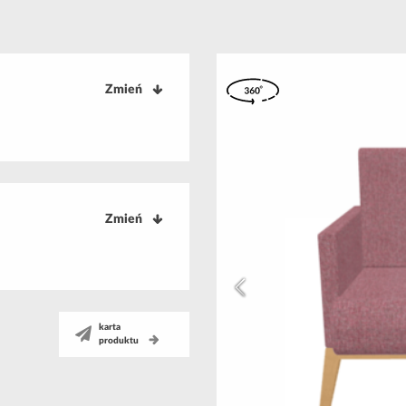
Zmień
Zmień
karta
produktu