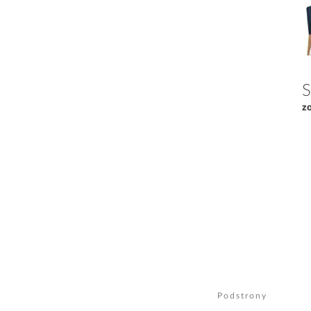
S
z
Podstrony