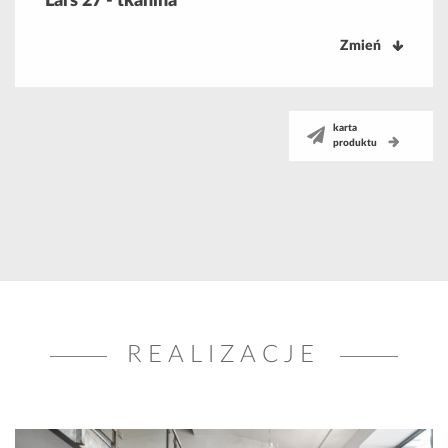
Lars 27 - tkanina
Zmień
karta
produktu
REALIZACJE