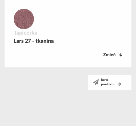
Tapicerka
Lars 27 - tkanina
Zmień
karta
produktu