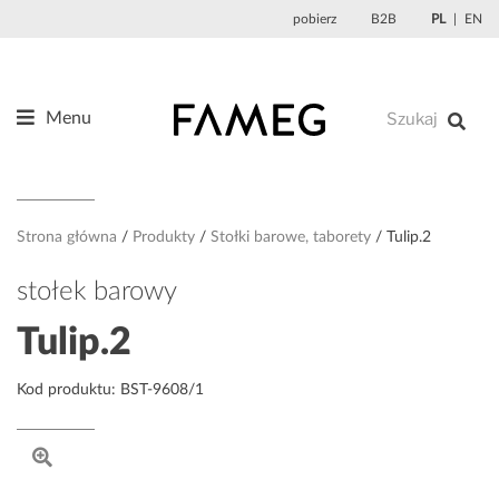
Przejdź
pobierz
B2B
PL
EN
do
treści
Menu
Produkty
O nas
Projektanci
Strona główna
Produkty
Stołki barowe, taborety
Tulip.2
Referencje
stołek barowy
Aktualności
Tulip.2
Kontakt
Kod produktu: BST-9608/1
Sklep