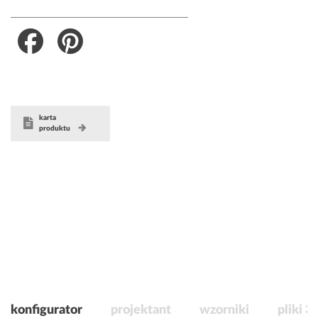
Facebook
Pinterest
karta
produktu
konfigurator
projektant
wzorniki
pliki 3