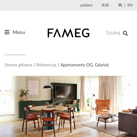
Przejdź
pobierz
B2B
PL
EN
do
treści
Menu
Produkty
O nas
Projektanci
Strona główna
Referencje
Apartamenty OG, Gdańsk
Referencje
Aktualności
Kontakt
Sklep