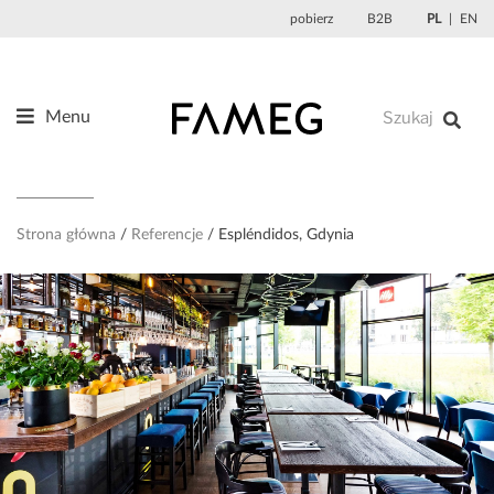
Przejdź
pobierz
B2B
PL
EN
do
treści
Menu
Produkty
O nas
Projektanci
Strona główna
Referencje
Espléndidos, Gdynia
Referencje
Aktualności
Kontakt
Sklep