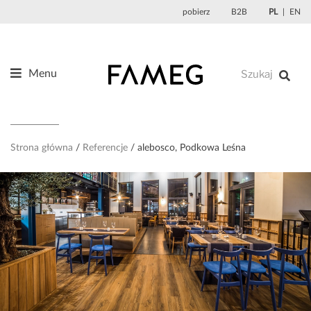
Przejdź
pobierz
B2B
PL
EN
do
treści
Menu
Produkty
O nas
Projektanci
Strona główna
Referencje
alebosco, Podkowa Leśna
Referencje
Aktualności
Kontakt
Sklep