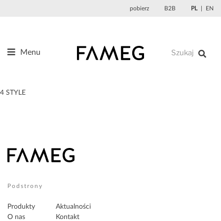
Przejdź
pobierz
B2B
PL
EN
do
treści
Menu
Produkty
O nas
4 STYLE
Projektanci
Referencje
Aktualności
Kontakt
Sklep
Podstrony
Produkty
Aktualności
O nas
Kontakt