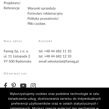
Projektanci
Referencje
Warunki sprzedaży
Formularz reklamacyjny
Polityka prywatności
Pliki cookies
Nasz adres
Kontakt
Fameg Sp. z o. o.
tel. +48 44 682 11 10
ul. 11 Listopada 2
tel. +48 44 682 12 10
97-500 Radomsko
email
sekretariat@fameg.pl
Obserwuj nas
Wykorzystujemy cookies oraz podobne technologie w celu
świadczenia usług, dostosowania serwisu do indywidualnych
preferencji użytkowników oraz w celach statystycznych i
reklamowych. Możesz zawsze wyłączyć ten mechanizm w