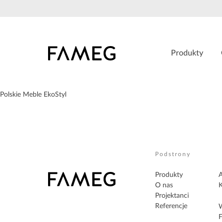
Przejdź
do
treści
Produkty
Polskie Meble EkoStyl
Podstrony
Produkty
A
O nas
K
Projektanci
Referencje
W
F