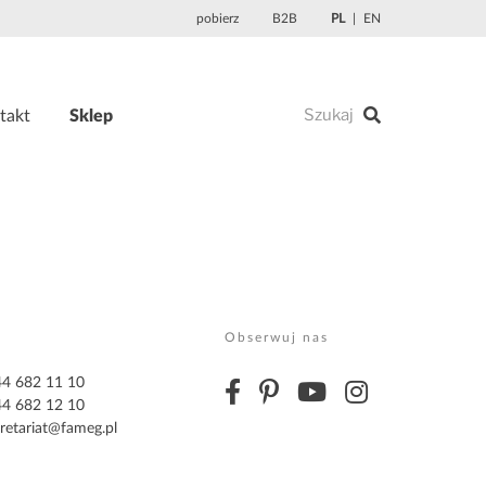
pobierz
B2B
PL
EN
takt
Sklep
Obserwuj nas
 44 682 11 10
 44 682 12 10
retariat@fameg.pl