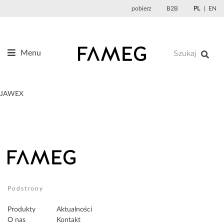
Przejdź
pobierz
B2B
PL
EN
do
treści
Menu
Produkty
O nas
JAWEX
Projektanci
Referencje
Aktualności
Kontakt
Sklep
Podstrony
Produkty
Aktualności
O nas
Kontakt