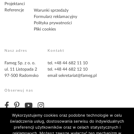
Projektanci
Referencje
Warunki sprzedaży
Formularz reklamacyjny
Polityka prywatności
Pliki cookies
Nasz adres
Kontakt
Fameg Sp. z o. o.
tel. +48 44 682 11 10
ul. 11 Listopada 2
tel. +48 44 682 12 10
97-500 Radomsko
email
sekretariat@fameg.pl
Obserwuj nas
Wykorzystujemy cookies oraz podobne technologie w celu
świadczenia usług, dostosowania serwisu do indywidualnych
preferencji użytkowników oraz w celach statystycznych i
reklamowych. Możesz zawsze wyłączyć ten mechanizm w