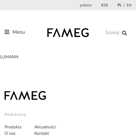
Przejdź
pobierz
B2B
PL
EN
do
treści
Menu
Produkty
O nas
LUMANN
Projektanci
Referencje
Aktualności
Kontakt
Sklep
Podstrony
Produkty
Aktualności
O nas
Kontakt