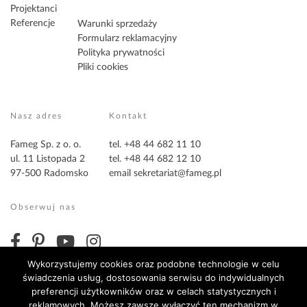
Projektanci
Referencje
Warunki sprzedaży
Formularz reklamacyjny
Polityka prywatności
Pliki cookies
Nasz adres
Kontakt
Fameg Sp. z o. o.
tel. +48 44 682 11 10
ul. 11 Listopada 2
tel. +48 44 682 12 10
97-500 Radomsko
email
sekretariat@fameg.pl
Obserwuj nas
Wykorzystujemy cookies oraz podobne technologie w celu
świadczenia usług, dostosowania serwisu do indywidualnych
preferencji użytkowników oraz w celach statystycznych i
reklamowych. Możesz zawsze wyłączyć ten mechanizm w