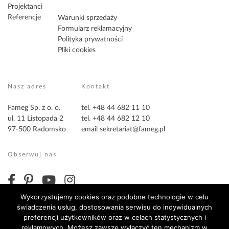
Projektanci
Referencje
Warunki sprzedaży
Formularz reklamacyjny
Polityka prywatności
Pliki cookies
Nasz adres
Kontakt
Fameg Sp. z o. o.
tel. +48 44 682 11 10
ul. 11 Listopada 2
tel. +48 44 682 12 10
97-500 Radomsko
email
sekretariat@fameg.pl
Obserwuj nas
Wykorzystujemy cookies oraz podobne technologie w celu
świadczenia usług, dostosowania serwisu do indywidualnych
preferencji użytkowników oraz w celach statystycznych i
reklamowych. Możesz zawsze wyłączyć ten mechanizm w