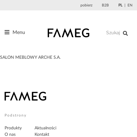
Przejdź
pobierz
B2B
PL
EN
do
treści
Menu
Produkty
O nas
SALON MEBLOWY ARCHE S.A.
Projektanci
Referencje
Aktualności
Kontakt
Sklep
Podstrony
Produkty
Aktualności
O nas
Kontakt