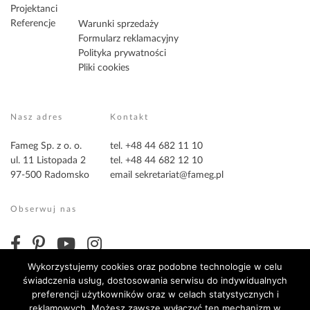
Projektanci
Referencje
Warunki sprzedaży
Formularz reklamacyjny
Polityka prywatności
Pliki cookies
Nasz adres
Kontakt
Fameg Sp. z o. o.
tel. +48 44 682 11 10
ul. 11 Listopada 2
tel. +48 44 682 12 10
97-500 Radomsko
email
sekretariat@fameg.pl
Obserwuj nas
Wykorzystujemy cookies oraz podobne technologie w celu
świadczenia usług, dostosowania serwisu do indywidualnych
preferencji użytkowników oraz w celach statystycznych i
reklamowych. Możesz zawsze wyłączyć ten mechanizm w