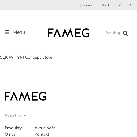
Przejdź
pobierz
B2B
PL
EN
do
treści
Menu
Produkty
O nas
SĘK W TYM Concept Store
Projektanci
Referencje
Aktualności
Kontakt
Sklep
Podstrony
Produkty
Aktualności
O nas
Kontakt