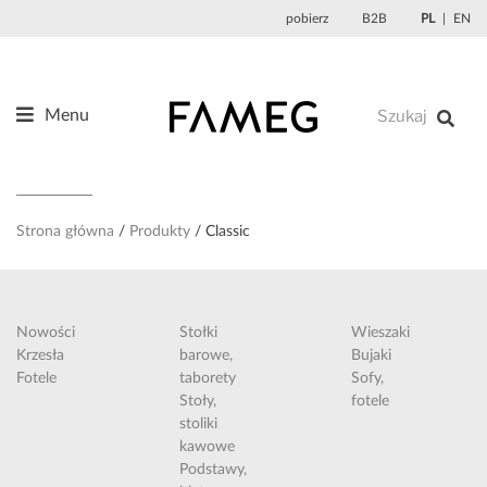
Przejdź
pobierz
B2B
PL
EN
do
treści
Menu
Produkty
O nas
Projektanci
Strona główna
Produkty
Classic
Referencje
Aktualności
Nowości
Stołki
Wieszaki
Kontakt
Krzesła
barowe,
Bujaki
Fotele
taborety
Sofy,
Sklep
Stoły,
fotele
stoliki
kawowe
Podstawy,