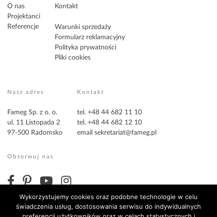
O nas
Kontakt
Projektanci
Referencje
Warunki sprzedaży
Formularz reklamacyjny
Polityka prywatności
Pliki cookies
Nasz adres
Kontakt
Fameg Sp. z o. o.
tel. +48 44 682 11 10
ul. 11 Listopada 2
tel. +48 44 682 12 10
97-500 Radomsko
email
sekretariat@fameg.pl
Obserwuj nas
Wykorzystujemy cookies oraz podobne technologie w celu
świadczenia usług, dostosowania serwisu do indywidualnych
preferencji użytkowników oraz w celach statystycznych i