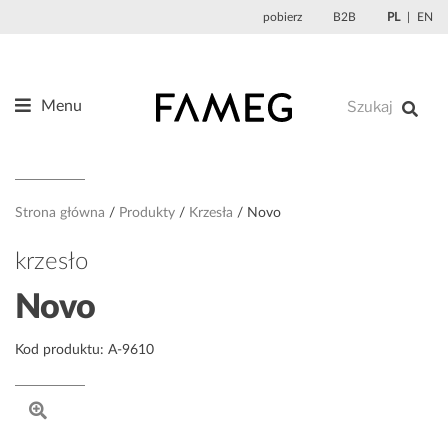
Przejdź
pobierz
B2B
PL
EN
do
treści
Menu
Produkty
O nas
Projektanci
Strona główna
Produkty
Krzesła
Novo
Referencje
krzesło
Aktualności
Novo
Kontakt
Kod produktu: A-9610
Sklep