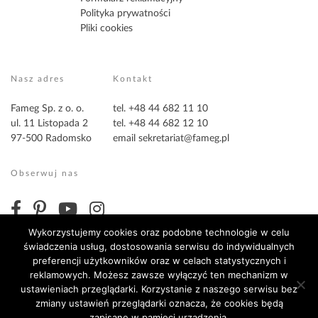
Polityka prywatności
Pliki cookies
Nasz adres
Kontakt
Fameg Sp. z o. o.
tel. +48 44 682 11 10
ul. 11 Listopada 2
tel. +48 44 682 12 10
97-500 Radomsko
email
sekretariat@fameg.pl
Obserwuj nas
Wykorzystujemy cookies oraz podobne technologie w celu
świadczenia usług, dostosowania serwisu do indywidualnych
preferencji użytkowników oraz w celach statystycznych i
reklamowych. Możesz zawsze wyłączyć ten mechanizm w
ustawieniach przeglądarki. Korzystanie z naszego serwisu bez
zmiany ustawień przeglądarki oznacza, że cookies będą
Copyright ©2026 Fameg. Wszystkie prawa zastrzeżone
zapisane w pamięci urządzenia.