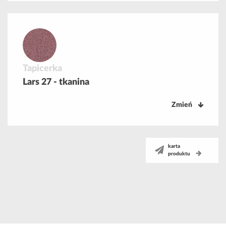
Tapicerka
Lars 27 - tkanina
Zmień
karta
produktu