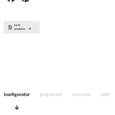
karta
produktu
konfigurator
projektant
wzorniki
pliki 3