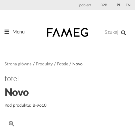
Przejdź
pobierz
B2B
PL
EN
do
treści
Menu
Produkty
O nas
Projektanci
Strona główna
Produkty
Fotele
Novo
Referencje
fotel
Aktualności
Novo
Kontakt
Kod produktu: B-9610
Sklep