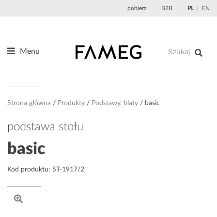
Przejdź
pobierz
B2B
PL
EN
do
treści
Menu
Produkty
O nas
Projektanci
Strona główna
Produkty
Podstawy, blaty
basic
Referencje
podstawa stołu
Aktualności
basic
Kontakt
Kod produktu: ST-1917/2
Sklep