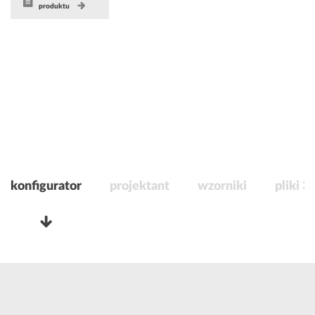
produktu
konfigurator
projektant
wzorniki
pliki 3