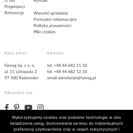
O nas
Kontakt
Projektanci
Referencje
Warunki sprzedaży
Formularz reklamacyjny
Polityka prywatności
Pliki cookies
Nasz adres
Kontakt
Fameg Sp. z o. o.
tel. +48 44 682 11 10
ul. 11 Listopada 2
tel. +48 44 682 12 10
97-500 Radomsko
email
sekretariat@fameg.pl
Obserwuj nas
Wykorzystujemy cookies oraz podobne technologie w celu
świadczenia usług, dostosowania serwisu do indywidualnych
preferencji użytkowników oraz w celach statystycznych i