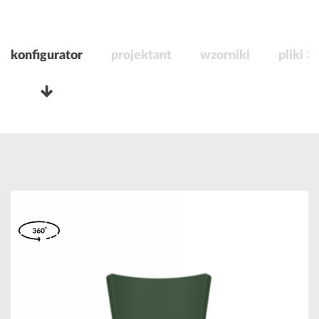
konfigurator
projektant
wzorniki
pliki 3