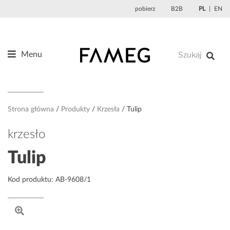
Przejdź
pobierz
B2B
PL
EN
do
treści
Menu
Produkty
O nas
Projektanci
Strona główna
Produkty
Krzesła
Tulip
Referencje
krzesło
Aktualności
Tulip
Kontakt
Kod produktu: AB-9608/1
Sklep