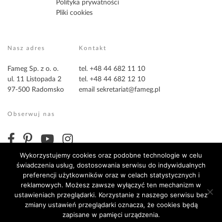
Polityka prywatności
Pliki cookies
Nasz adres
Kontakt
Fameg Sp. z o. o.
tel. +48 44 682 11 10
ul. 11 Listopada 2
tel. +48 44 682 12 10
97-500 Radomsko
email
sekretariat@fameg.pl
Obserwuj nas
Wykorzystujemy cookies oraz podobne technologie w celu
świadczenia usług, dostosowania serwisu do indywidualnych
preferencji użytkowników oraz w celach statystycznych i
reklamowych. Możesz zawsze wyłączyć ten mechanizm w
ustawieniach przeglądarki. Korzystanie z naszego serwisu bez
zmiany ustawień przeglądarki oznacza, że cookies będą
Copyright ©2026 Fameg. Wszystkie prawa zastrzeżone
zapisane w pamięci urządzenia.