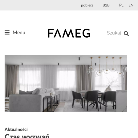
Przejdź
pobierz
B2B
PL
EN
do
treści
Menu
Produkty
O nas
Projektanci
Referencje
Aktualności
Kontakt
Aktualności
Czas wyzwań