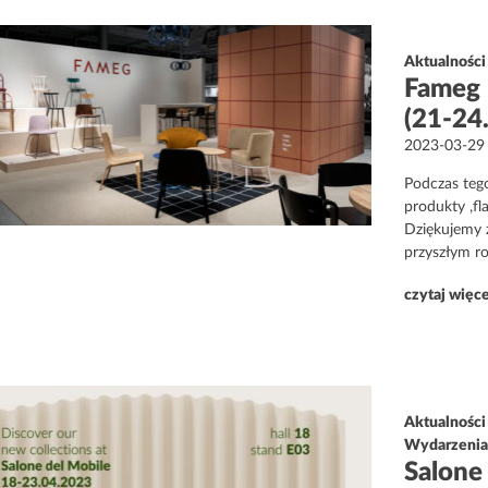
Aktualności
Fameg 
(21-24
Opublikowa
2023-03-29
w
Podczas teg
produkty ,f
Dziękujemy 
przyszłym r
czytaj więc
Aktualności
Wydarzeni
Salone