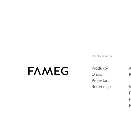
Podstrony
Produkty
A
O nas
K
Projektanci
Referencje
W
F
P
P