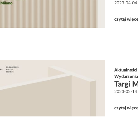
Opublikowa
2023-04-04
w
czytaj więc
Aktualności
Wydarzeni
Targi 
Opublikowa
2023-02-14
w
czytaj więc