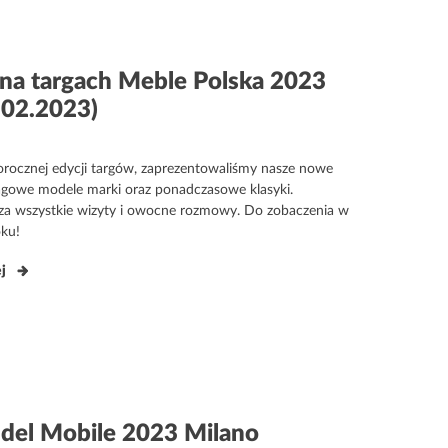
na targach Meble Polska 2023
.02.2023)
ne
orocznej edycji targów, zaprezentowaliśmy nasze nowe
lagowe modele marki oraz ponadczasowe klasyki.
za wszystkie wizyty i owocne rozmowy. Do zobaczenia w
oku!
ej
a
 del Mobile 2023 Milano