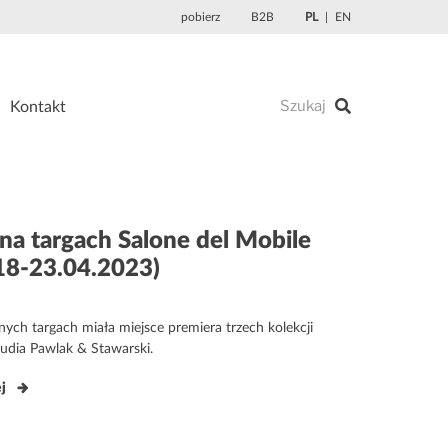
pobierz
B2B
PL
EN
Kontakt
na targach Salone del Mobile
18-23.04.2023)
ne
ych targach miała miejsce premiera trzech kolekcji
tudia Pawlak & Stawarski.
ej