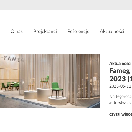
O nas
Projektanci
Referencje
Aktualności
Aktualności
Fameg 
2023 (
Opublikowa
2023-05-11
w
Na tegoroczn
autorstwa s
czytaj więc