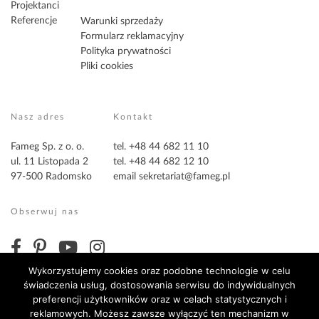
Projektanci
Referencje
Warunki sprzedaży
Formularz reklamacyjny
Polityka prywatności
Pliki cookies
Nasz adres
Kontakt
Fameg Sp. z o. o.
tel. +48 44 682 11 10
ul. 11 Listopada 2
tel. +48 44 682 12 10
97-500 Radomsko
email
sekretariat@fameg.pl
Obserwuj nas
Wykorzystujemy cookies oraz podobne technologie w celu
świadczenia usług, dostosowania serwisu do indywidualnych
preferencji użytkowników oraz w celach statystycznych i
reklamowych. Możesz zawsze wyłączyć ten mechanizm w