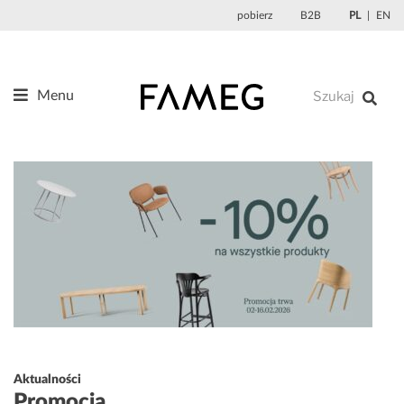
Przejdź
pobierz
B2B
PL
EN
do
treści
Menu
Produkty
O nas
Projektanci
Referencje
Aktualności
Kontakt
Aktualności
Promocja