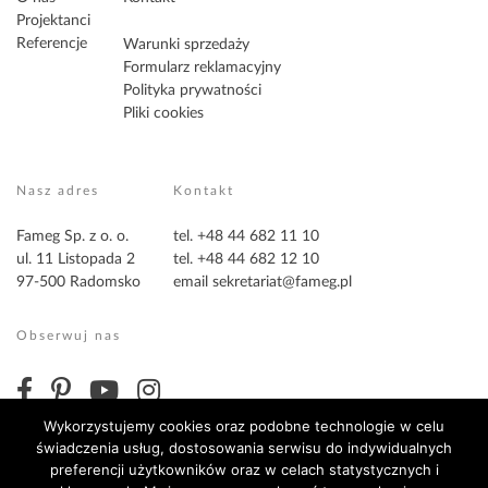
Projektanci
Referencje
Warunki sprzedaży
Formularz reklamacyjny
Polityka prywatności
Pliki cookies
Nasz adres
Kontakt
Fameg Sp. z o. o.
tel. +48 44 682 11 10
ul. 11 Listopada 2
tel. +48 44 682 12 10
97-500 Radomsko
email
sekretariat@fameg.pl
Obserwuj nas
Wykorzystujemy cookies oraz podobne technologie w celu
świadczenia usług, dostosowania serwisu do indywidualnych
preferencji użytkowników oraz w celach statystycznych i