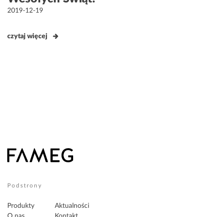
Opublikowane
2019-12-19
w
czytaj więcej
Podstrony
Produkty
Aktualności
O nas
Kontakt