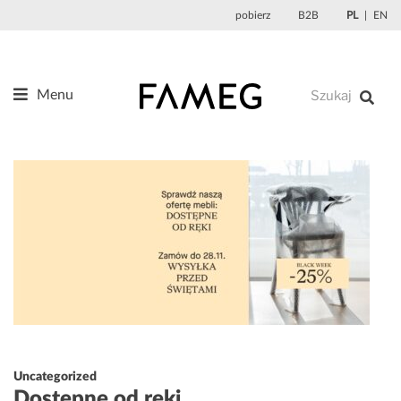
Przejdź
pobierz
B2B
PL
EN
do
treści
Menu
Produkty
O nas
Projektanci
Referencje
Aktualności
Kontakt
Uncategorized
Dostępne od ręki