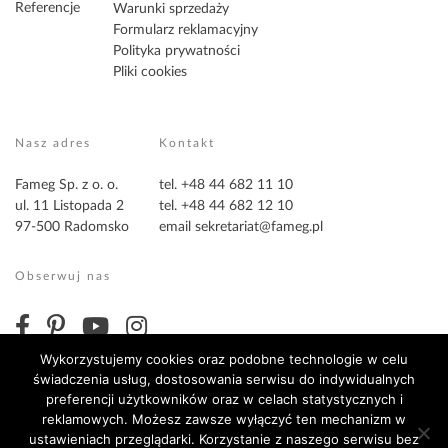
Referencje
Warunki sprzedaży
Formularz reklamacyjny
Polityka prywatności
Pliki cookies
Nasz adres
Kontakt
Fameg Sp. z o. o.
tel. +48 44 682 11 10
ul. 11 Listopada 2
tel. +48 44 682 12 10
97-500 Radomsko
email
sekretariat@fameg.pl
Obserwuj nas
Wykorzystujemy cookies oraz podobne technologie w celu
świadczenia usług, dostosowania serwisu do indywidualnych
preferencji użytkowników oraz w celach statystycznych i
reklamowych. Możesz zawsze wyłączyć ten mechanizm w
ustawieniach przeglądarki. Korzystanie z naszego serwisu bez