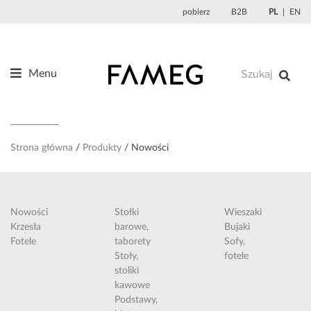
Przejdź
pobierz
B2B
PL
EN
do
treści
Menu
Produkty
O nas
Projektanci
Strona główna
Produkty
Nowości
Referencje
Aktualności
Nowości
Stołki
Wieszaki
Kontakt
Krzesła
barowe,
Bujaki
Fotele
taborety
Sofy,
Sklep
Stoły,
fotele
stoliki
kawowe
Podstawy,