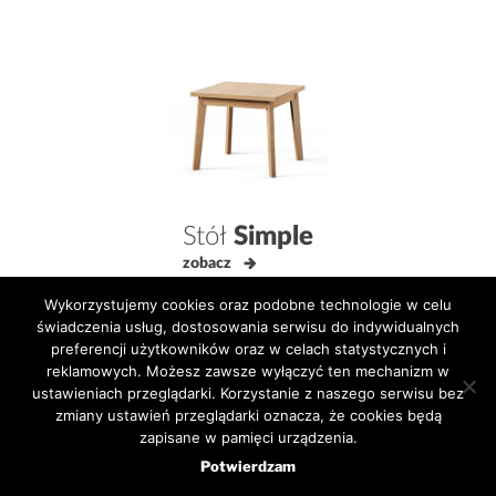
Stół
Simple
zobacz
Wykorzystujemy cookies oraz podobne technologie w celu
świadczenia usług, dostosowania serwisu do indywidualnych
preferencji użytkowników oraz w celach statystycznych i
reklamowych. Możesz zawsze wyłączyć ten mechanizm w
ustawieniach przeglądarki. Korzystanie z naszego serwisu bez
zmiany ustawień przeglądarki oznacza, że cookies będą
zapisane w pamięci urządzenia.
Potwierdzam