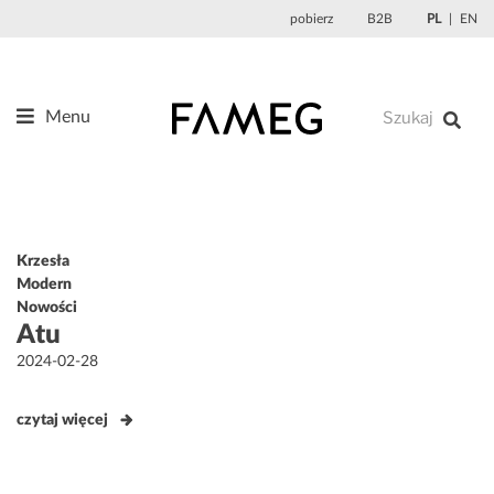
Przejdź
pobierz
B2B
PL
EN
do
treści
Menu
Produkty
O nas
Projektanci
Krzesła
Referencje
Modern
Nowości
Aktualności
Atu
Kontakt
Opublikowane
2024-02-28
w
czytaj więcej