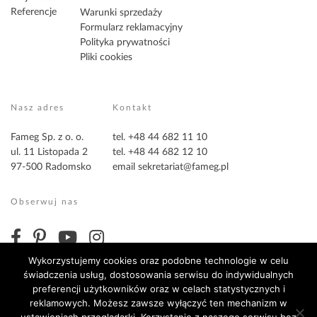
Referencje
Warunki sprzedaży
Formularz reklamacyjny
Polityka prywatności
Pliki cookies
Nasz adres
Kontakt
Fameg Sp. z o. o.
tel. +48 44 682 11 10
ul. 11 Listopada 2
tel. +48 44 682 12 10
97-500 Radomsko
email
sekretariat@fameg.pl
Obserwuj nas
Wykorzystujemy cookies oraz podobne technologie w celu
świadczenia usług, dostosowania serwisu do indywidualnych
preferencji użytkowników oraz w celach statystycznych i
reklamowych. Możesz zawsze wyłączyć ten mechanizm w