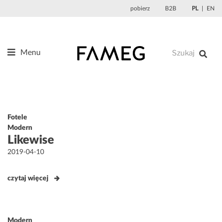
Przejdź
pobierz
B2B
PL
EN
do
treści
Menu
Produkty
O nas
Projektanci
Fotele
Referencje
Modern
Likewise
Aktualności
Opublikowane
2019-04-10
Kontakt
w
czytaj więcej
Modern