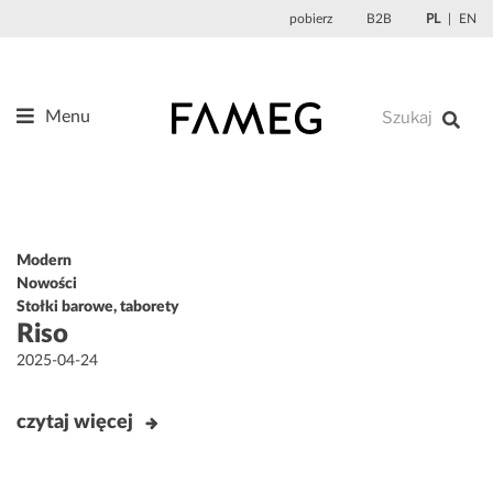
Przejdź
pobierz
B2B
PL
EN
do
treści
Menu
Produkty
O nas
Projektanci
Modern
Referencje
Nowości
Stołki barowe, taborety
Aktualności
Riso
Kontakt
Opublikowane
2025-04-24
w
czytaj więcej