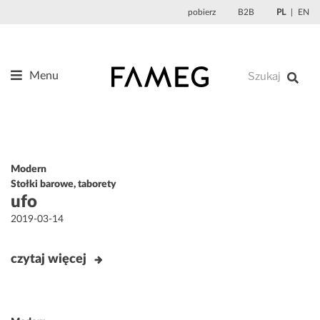
Przejdź
pobierz
B2B
PL
EN
do
treści
Menu
Produkty
O nas
Projektanci
Modern
Referencje
Stołki barowe, taborety
ufo
Aktualności
Opublikowane
2019-03-14
Kontakt
w
czytaj więcej