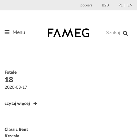
Przejdź
pobierz
B2B
PL
EN
do
treści
Menu
Produkty
O nas
Projektanci
Fotele
Referencje
18
Aktualności
Opublikowane
2020-03-17
w
Kontakt
czytaj więcej
Classic Bent
Krzesła